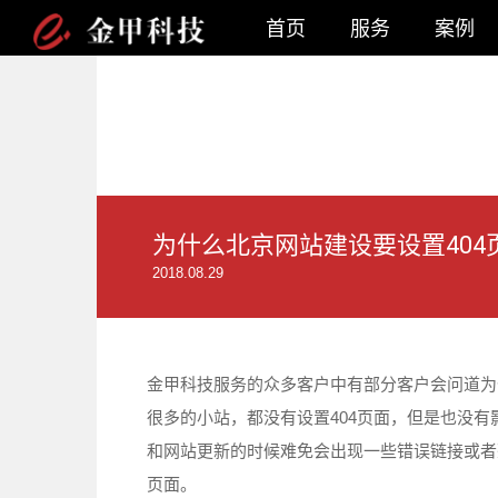
首页
服务
案例
为什么北京网站建设要设置404
2018.08.29
金甲科技服务的众多客户中有部分客户会问道为
很多的小站，都没有设置404页面，但是也没有
和网站更新的时候难免会出现一些错误链接或者
页面。