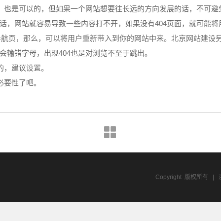
面，也是可以的，但如果一个网站想要往长远的方向发展的话，不可
话，网站就容易导致一些内容打不开，如果没有404页面，就可能
4导航页，那么，可以将用户重新带入到你的网站中来。
北京网站建设
会输错字母，出现404也是对浏览不至于跳出。
的，建议设置。
必要性了吧。
Copyright 版权所有 |