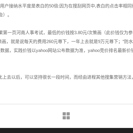
户接纳水平度是表白的50倍:因为在搜刮网页中,表白的点击率相同
会）。
果第一页河南人事考试，最低的价钱按3.80元/次策画（此价钱仅为
画，就是说每天的费用260元尊下，一年上去就是9万元尊下；“防水材料”
阅数据，实践价钱以yahoo网站公布数据为准，yahoo竞价排名最
优化上去以后，可以坚持很长一段时间，而经由进程其他搜集营销方法