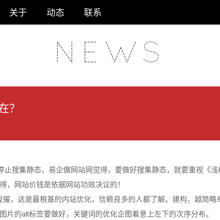
关于
动态
联系
N
E
W
S
在？
停止搜集静态，易企做网站网觉得，要做好搜集静态，就要重视《浅
得，网站价钱是依据网站功效决议的！
拔擢，这是最根基的内站优化，信赖良多的人都了解。建构，越简略
图片的alt标签要做好，关键词的优化企图着意上左下的次序分布。