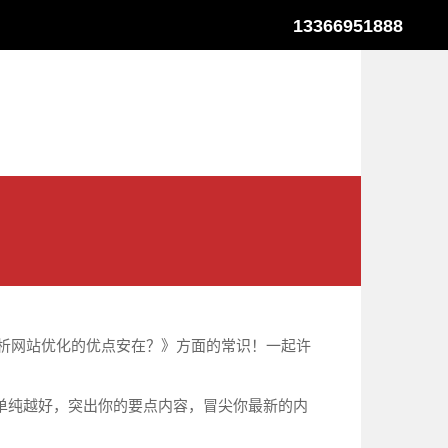
13366951888
析网站优化的优点安在？》方面的常识！一起许
单纯越好，突出你的要点内容，冒尖你最新的内