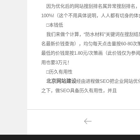
因为优化后的网站搜刮排名属异常搜刮排名，用
100%!（这个不用具体说明，人人都有切身的体
□本钱低
我们来做个计算，“防水材料”关键词在搜刮结
名最新价钱查询），均匀每天点击量按60-80次策
最低的价钱是按1.80元/次策画（此价钱仅为参
用也要3万元！
□历久有用性
北京网站建设
经由进程做SEO把企业网站
之下，做SEO具备历久有用性，并且