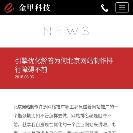
TOG
NAV
N
E
W
S
引擎优化解答为何北京网站制作排
行障碍不前
2018.06.06
许多网络推广职工都邑碰着网站推广的一
北京网站制作
个瓶颈期比如不管怎样去做，网站排名老是阻碍不
前。就拿我自身现在优化的一个企业网站来讲吧，电