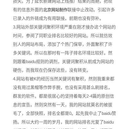
损失。为了延长新建网站上线推广结果的周期，把现
有的信息外面的
联接中止改动。引起许多
北京网站制作
已录入的外链成为有用联接。前期也没有弥补。
3.网站外部关键词聚积环境严重在刚才接办这个网站的
时间，参阅了同职业排名比较好的网站。所以就仿效
别人的网站布局，添加了个热门保举，外面聚积了许
多关键词。所以在那时有一阵子排名环境比较好。然
则跟着baidu规则的调剂，关键词聚积从前成为网站的
硬伤，而我现在仍保存这些，没有转变。
4.网站有被K的经历当然关键词有聚积，然则我重来都
没有用过黑帽等作弊手腕，也没有采用甚么刷排名，
群发的软件。都是很居心的坚持着每天2-4篇的原创信
息的宣告。然则突然有一天，我的网站就莫名的被拔
毛了，全部快照，排名全都是0。起先我中止了baidu赞
扬。所以大约一周的岁月，我的网站排名光复了baidu