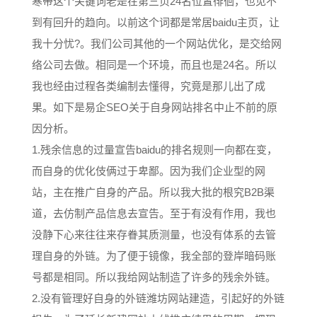
寒带这个关键词老是在第三页24名位置徘徊，也见不
到有回升的趋向。以前这个词都是常居baidu主页，让
我十分忧?。我们公司其他的一个网站优化，是交给网
络公司去做。相同是一个环境，而且也是24名。所以
我也经由过程各类编制去懂得，究竟是那儿出了成
果。如下是易企SEO关于自身网站排名中止不前的原
因分析。
1.残余信息的过量宣告baidu的排名规则一向都在变，
而自身的优化伎俩过于卑鄙。因为我们企业型的网
站，主在推广自身的产品。所以我大批的根究B2B渠
道，去仿制产品信息去宣告。至于有没有作用，我也
没静下心来往往来存眷其质测量，也没有体系的去管
理自身的外链。为了便于镜像，我全部的登岸暗码账
号都是相同。所以我给网站制造了许多的残余外链。
2.没有管理好自身的外链潍坊网站建造，引起好的外链