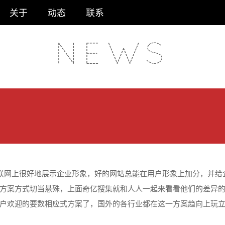
关于
动态
联系
N
E
W
S
联网上很好地展示企业形象，好的网站总能在用户形象上加分，并给
方案方式切当悬殊，上面奇亿搜集就和人人一起来看看他们的差异的
户欢迎的要数相应式方案了，国外的各行业都在这一方案趋向上玩