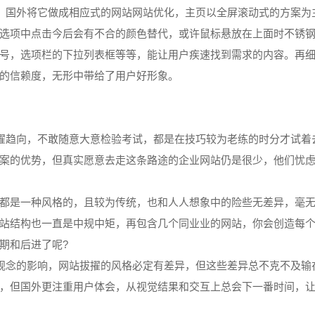
，国外将它做成相应式的网站网站优化，主页以全屏滚动式的方案为
选项中点击今后会有不合的颜色替代，或许鼠标悬放在上面时不锈
号，选项栏的下拉列表框等等，能让用户疾速找到需求的内容。再
的信赖度，无形中带给了用户好形象。
擢趋向，不敢随意大意检验考试，都是在技巧较为老练的时分才试着
案的优势，但真实愿意去走这条路途的企业网站仍是很少，他们忧
是一种风格的，且较为传统，也和人人想象中的险些无差异，毫无
站结构也一直是中规中矩，再包含几个同业业的网站，你会创造每
期和后进了呢?
观念的影响，网站拔擢的风格必定有差异，但这些差异总不克不及输
，但国外更注重用户体会，从视觉结果和交互上总会下一番时间，