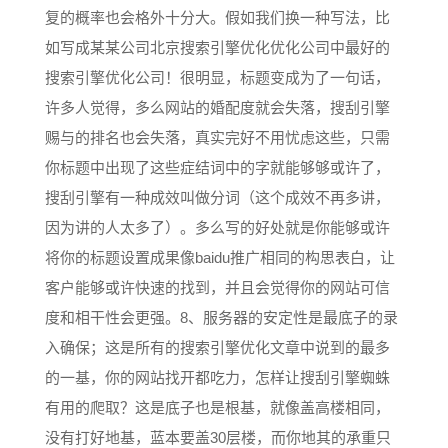
复的概率也会格外十分大。假如我们换一种写法，比
如写成某某公司北京搜索引擎优化优化公司中最好的
搜索引擎优化公司！很明显，标题变成为了一句话，
许多人觉得，多么网站的婚配度就会失落，搜刮引擎
赐与的排名也会失落，真实完好不用忧虑这些，只需
你标题中出现了这些症结词中的字就能够够或许了，
搜刮引擎有一种成效叫做分词（这个成效不再多讲，
因为讲的人太多了）。多么写的好处就是你能够或许
将你的标题设置成果像baidu推广相同的构思表白，让
客户能够或许快速的找到，并且会觉得你的网站可信
度和相干性会更强。8、服务器的安定性是最底子的录
入确保；这是所有的搜索引擎优化文章中说到的最多
的一基，你的网站找开都吃力，怎样让搜刮引擎蜘蛛
有用的爬取？这是底子也是根基，就像盖高楼相同，
没有打好地基，蓝本要盖30层楼，而你地其的承重只