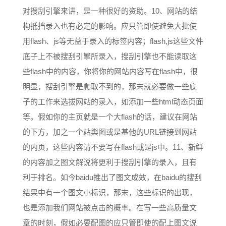
对搜刮引擎来讲，是一种很好的资助。10、网站的结
构抵挡录入也有必定的影响。应只管即使避免大批使
用flash、js等无益于录入的标签内容；flash,js这些文件
底子上不被搜刮引擎所录入，搜刮引擎也不能读取这
些flash中的内容，你将你的网站内容写在flash中，很
明显，搜刮引擎是爬取不到的，那末就必要做一些底
子的工作来选拔网站的录入，如添加一些html动态页面
等。假如你的主页就是一个大flash的话，建议在网站
的下方，加之一个站舆图或是基他的URL链接到网站
的内页，这些内容请不要写在flash或是js中。11、新鲜
的内容加之图文解说将更利于搜刮引擎的录入，且有
利于排名。如今baidu推出了图文成效，在baidu的搜刮
结果中有一个图文小标识，那末，这些标识的出现，
也是添加我们网站被点击的概率。在写一些高质量文
章的时刻，假如必要配图的应只管即使的配上图文说