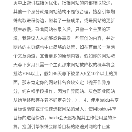
页中止索引症结词优化，抵挡网站的内部爬取较少，
其他一个身分就是网站结构不是很合理，搜刮引擎蜘
蛛爬取进程傍边，碰着了一些成果，或是网站的更新
频率较慢，碰着网站被录入后，只需一个主页的环
境，我建议人人能够或许高发一些原创的内容，并对
网站的主页结构中止简略的处置，如在首而加一至两
个文章频道，宣告更多的原创内容，假如你的网站45
天尊下岁月只需一个主页那末网站被降权的概率将会
抵达70%以上，假如45天尊下被录入5至10个以上的页
面，那末肯定你的网站排名会较安定（抛开作弊身
分，纯白帽手段操作，因为作弊网站、灰色职业网站
从始至终都存在着不确定身分。）。4、使用baidu共享
目标也能够或许快速选拔网站的录入；使用baidu共享
目标的进程傍边，baidu会天然根据其工作使用量的计
算，搜刮引擎蜘蛛会顺着目标的路途对网站中止索