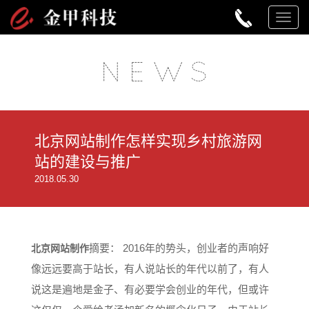
TOG
NAV
N
E
W
S
北京网站制作怎样实现乡村旅游网
站的建设与推广
2018.05.30
摘要： 2016年的势头，创业者的声响好
北京网站制作
像远远要高于站长，有人说站长的年代以前了，有人
说这是遍地是金子、有必要学会创业的年代，但或许