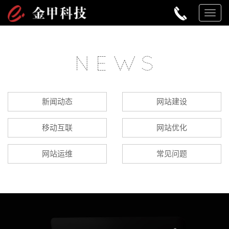
TOG
NAV
N
E
W
S
新闻动态
网站建设
移动互联
网站优化
网站运维
常见问题