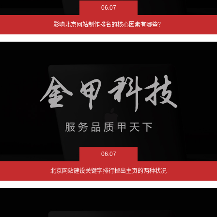
06.07
06.07
影响北京网站制作排名的核心因素有哪些？
影响北京网站制作排名的核心因素有哪些？
06.07
06.07
北京网站建设关键字排行掉出主页的两种状况
北京网站建设关键字排行掉出主页的两种状况